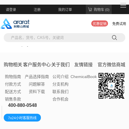
请登录
注册
我的订单
购物车 (0)
优惠促销
免费试用
https://ararat-bio.com/enquiry/74948.htmlhttps://ararat-
bio.com/enquiry/74948.html08:20:07
购物相关
客户服务中心
关于我们
友情链接
官方微信商城
购物指南
产品选择指南
公司介绍
ChemicalBook
付款方式
问题解答
分支机构
配送方式
资料下载
联系我们
销售条款
合作机会
400-880-0548
7x24小时客服热线