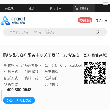
请登录
注册
我的订单
购物车 (0)
优惠促销
免费试用
https://ararat-bio.com/enquiry/74963.htmlhttps://ararat-
bio.com/enquiry/74963.html22:50:16
购物相关
客户服务中心
关于我们
友情链接
官方微信商城
购物指南
产品选择指南
公司介绍
ChemicalBook
付款方式
问题解答
分支机构
配送方式
资料下载
联系我们
销售条款
合作机会
400-880-0548
7x24小时客服热线