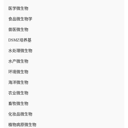
特制胎牛血清
缺素MS培养基基盐
木村B水稻营养液
医学微生物
其他动物血清
减量MS培养基
茶树营养液
食品微生物学
细胞消化与解离试剂
衍生MS培养基
拟南芥营养液
兽医微生物
细胞污染预防试剂
其它MS衍生基盐
小麦营养液
DSMZ培养基
细胞冻存试剂
AAM培养基
番茄营养液
水处理微生物
细胞增殖活力检测试剂
KM8P培养基(KM-8P)
日本山崎营养液
水产微生物
平衡盐缓冲液
Nitsch 培养基(NN69培养基)
油菜营养液
环境微生物
常规基础培养基（液体）
SH培养基
园试营养液
海洋微生物
定制基础培养基（液体）
White培养基
Clipson营养液
农业微生物
细胞基础培养基（粉末）
B5培养基
国内农业大学配方营养液
畜牧微生物
N6培养基及衍生培养基
国际古典营养液
化妆品微生物
Litvay培养基
定制营养液
植物病原微生物