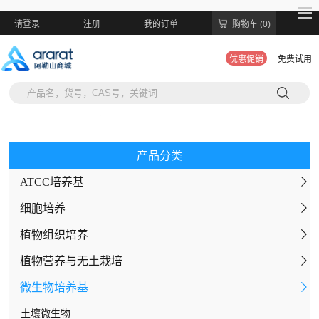
请登录
注册
我的订单
购物车 (0)
优惠促销
免费试用
当前位置:
首页
>
微生物培养基
>
细菌学实验培养基
产品分类
ATCC培养基
细胞培养
植物组织培养
间充质干细胞无血清培养基
植物营养与无土栽培
细胞转染试剂
MS培养基
微生物培养基
细胞培养添加剂
改良MS培养基（免调pH）
霍格兰营养液
通用血清
改良MS培养基基盐
Yoshida水稻营养液
土壤微生物