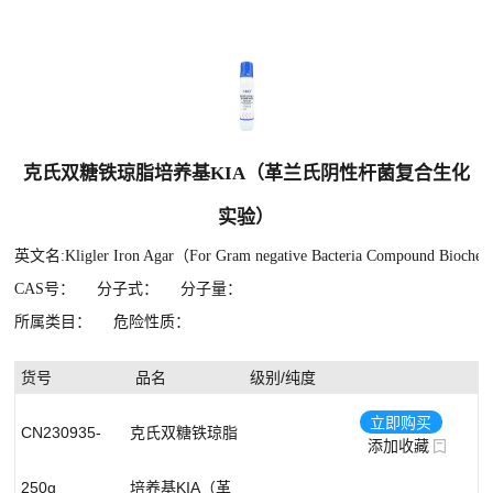
生物缓冲剂
蛋白质
植物激素
有机酸及其衍生物
克氏双糖铁琼脂培养基KIA（革兰氏阴性杆菌复合生化
抗生素
实验）
英文名:Kligler Iron Agar（For Gram negative Bacteria Compound Biochem
CAS号：
分子式：
分子量：
所属类目：
危险性质：
货号
品名
级别/纯度
立即购买
CN230935-
克氏双糖铁琼脂
添加收藏
250g
培养基KIA（革