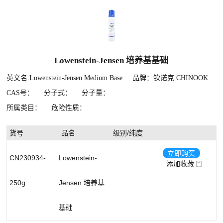
酵母杂交筛选培养基基础
氨基酸
氨基酸混合物（DO）
生物分离试剂
转化与鉴定
脂类
Lowenstein-Jensen 培养基基础
毕赤酵母蛋白表达
糖类
英文名:Lowenstein-Jensen Medium Base
品牌：钦诺克 CHINOOK
裂殖酵母培养
其他生化试剂
CAS号：
分子式：
分子量：
所属类目：
危险性质：
酵母衍生实验
无机盐
酵母表面展示
表面活性剂
货号
品名
级别/纯度
农杆菌侵染液（烟草专用）
基准试剂
立即购买
CN230934-
Lowenstein-
添加收藏
其他相关产品
酶与辅酶
250g
Jensen 培养基
天然产物
核酸
基础
生物染色剂与化学指示剂