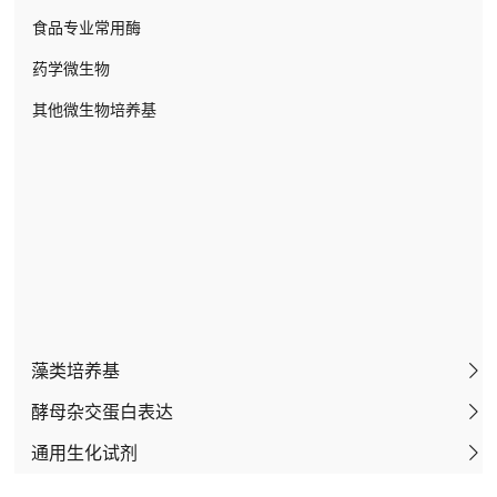
其他植物组织培养基
食品专业常用酶
培养基组分
药学微生物
兰花专用培养基
其他微生物培养基
作物专用培养基
木本植物培养基
植物激素
藻类培养基
酵母杂交蛋白表达
通用生化试剂
酵母杂交完全培养基
酵母杂交筛选培养基
维生素