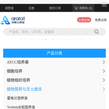
请登录
注册
我的订单
购物车 (0)
优惠促销
免费试用
当前位置:
首页
>
植物营养与无土栽培
>
国际古典营养液
产品分类
ATCC培养基
细胞培养
植物组织培养
间充质干细胞无血清培养基
植物营养与无土栽培
细胞转染试剂
MS培养基
细胞培养添加剂
改良MS培养基（免调pH）
霍格兰营养液
通用血清
改良MS培养基基盐
Yoshida水稻营养液