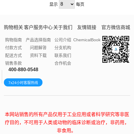
显示
每页
DSMZ培养基
酵母杂交筛选培养基基础
氨基酸
水处理微生物
氨基酸混合物（DO）
生物分离试剂
购物相关
客户服务中心
关于我们
友情链接
官方微信商城
水产微生物
转化与鉴定
脂类
购物指南
产品选择指南
公司介绍
ChemicalBook
环境微生物
毕赤酵母蛋白表达
糖类
付款方式
问题解答
分支机构
海洋微生物
裂殖酵母培养
其他生化试剂
配送方式
资料下载
联系我们
销售条款
合作机会
农业微生物
酵母衍生实验
无机盐
400-880-0548
畜牧微生物
酵母表面展示
表面活性剂
7x24小时客服热线
化妆品微生物
农杆菌侵染液（烟草专用）
基准试剂
植物病原微生物
其他相关产品
酶与辅酶
食品专业常用酶
天然产物
本网站销售的所有产品仅用于工业应用或者科学研究等非医
药学微生物
核酸
疗目的，不可用于人类或动物的临床诊断或治疗，非药用，
非食用。
其他微生物培养基
生物染色剂与化学指示剂