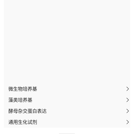
其他植物组织培养基
培养基组分
兰花专用培养基
作物专用培养基
木本植物培养基
植物激素
微生物培养基
藻类培养基
土壤微生物
酵母杂交蛋白表达
医学微生物
通用生化试剂
食品微生物学
酵母杂交完全培养基
兽医微生物
酵母杂交筛选培养基
维生素