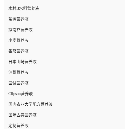
特制胎牛血清
缺素MS培养基基盐
木村B水稻营养液
其他动物血清
减量MS培养基
茶树营养液
细胞消化与解离试剂
衍生MS培养基
拟南芥营养液
细胞污染预防试剂
其它MS衍生基盐
小麦营养液
细胞冻存试剂
AAM培养基
番茄营养液
细胞增殖活力检测试剂
KM8P培养基(KM-8P)
日本山崎营养液
平衡盐缓冲液
Nitsch 培养基(NN69培养基)
油菜营养液
常规基础培养基（液体）
SH培养基
园试营养液
定制基础培养基（液体）
White培养基
Clipson营养液
细胞基础培养基（粉末）
B5培养基
国内农业大学配方营养液
N6培养基及衍生培养基
国际古典营养液
Litvay培养基
定制营养液