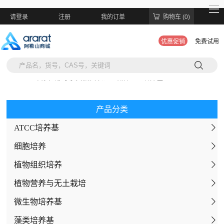
请登录
注册
我的订单
购物车 (0)
优惠促销
免费试用
当前位置:
首页
>
酵母杂交蛋白表达
>
缺陷YNB培养基
产品分类
ATCC培养基
细胞培养
植物组织培养
间充质干细胞无血清培养基
植物营养与无土栽培
细胞转染试剂
MS培养基
微生物培养基
细胞培养添加剂
改良MS培养基（免调pH）
霍格兰营养液
藻类培养基
通用血清
改良MS培养基基盐
Yoshida水稻营养液
土壤微生物