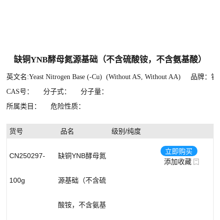
氨基酸
生物分离试剂
脂类
缺铜YNB酵母氮源基础（不含硫酸铵，不含氨基酸）
糖类
英文名:Yeast Nitrogen Base (-Cu) (Without AS, Without AA)
品牌：钦诺
其他生化试剂
CAS号：
分子式：
分子量：
所属类目：
危险性质：
无机盐
表面活性剂
货号
品名
级别/纯度
基准试剂
立即购买
CN250297-
缺铜YNB酵母氮
添加收藏
酶与辅酶
100g
源基础（不含硫
天然产物
核酸
酸铵，不含氨基
生物染色剂与化学指示剂