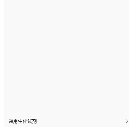
其他植物组织培养基
食品专业常用酶
培养基组分
药学微生物
兰花专用培养基
其他微生物培养基
作物专用培养基
木本植物培养基
植物激素
通用生化试剂
维生素