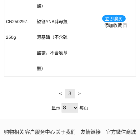
酸）
生物缓冲剂
立即购买
蛋白质
CN250297-
缺铜YNB酵母氮
添加收藏
植物激素
250g
源基础（不含硫
有机酸及其衍生物
酸铵，不含氨基
抗生素
酸）
<
3
>
显示
每页
购物相关
客户服务中心
关于我们
友情链接
官方微信商城