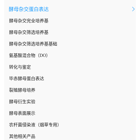
酵母杂交蛋白表达
特制胎牛血清
缺素MS培养基基盐
木村B水稻营养液
医学微生物
其他动物血清
减量MS培养基
茶树营养液
食品微生物学
酵母杂交完全培养基
细胞消化与解离试剂
衍生MS培养基
拟南芥营养液
兽医微生物
酵母杂交筛选培养基
细胞污染预防试剂
其它MS衍生基盐
小麦营养液
DSMZ培养基
酵母杂交筛选培养基基础
细胞冻存试剂
AAM培养基
番茄营养液
水处理微生物
氨基酸混合物（DO）
细胞增殖活力检测试剂
KM8P培养基(KM-8P)
日本山崎营养液
水产微生物
转化与鉴定
平衡盐缓冲液
Nitsch 培养基(NN69培养基)
油菜营养液
环境微生物
毕赤酵母蛋白表达
常规基础培养基（液体）
SH培养基
园试营养液
海洋微生物
裂殖酵母培养
定制基础培养基（液体）
White培养基
Clipson营养液
农业微生物
酵母衍生实验
细胞基础培养基（粉末）
B5培养基
国内农业大学配方营养液
畜牧微生物
酵母表面展示
N6培养基及衍生培养基
国际古典营养液
化妆品微生物
农杆菌侵染液（烟草专用）
Litvay培养基
定制营养液
植物病原微生物
其他相关产品