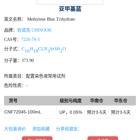
亚甲基蓝
英文名称： Methylene Blue Trihydrate
品牌：
钦诺克 CHINOOK
CAS号：
7220-79-3
C
H
C
L
N
S•3H
O
分子式：
16
18
3
2
分子量：373.90
所属类目：配置染色液常用试剂
危险性质：-
货号
级别与纯度
华南仓
华东仓
CNF72045-100mL
UP，0.05%
预计3-5天
预计3-5天
￥
大包装询价
添加收藏
分享给朋友：