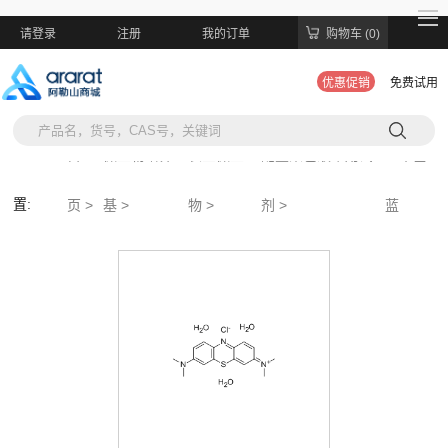
请登录
注册
我的订单
购物车 (0)
优惠促销
免费试用
当前位
首
微生物培养
农业微生
配置染色液常用试
亚甲基
置:
页 >
基 >
物 >
剂 >
蓝