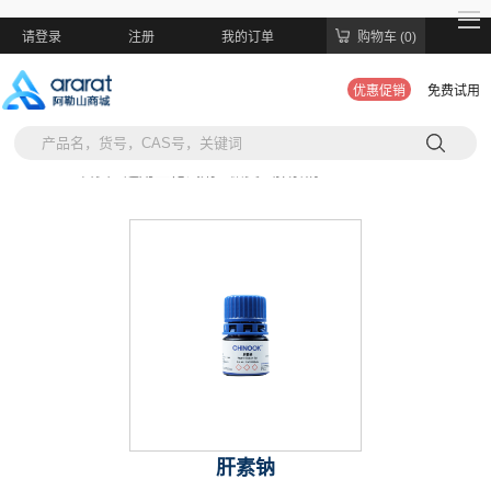
请登录
注册
我的订单
购物车 (0)
优惠促销
免费试用
当前位置:
首页 >
通用生化试剂 >
糖类 >
肝素钠
肝素钠