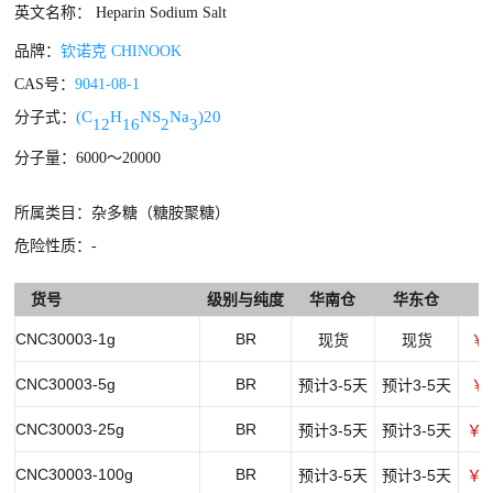
英文名称： Heparin Sodium Salt
品牌：
钦诺克 CHINOOK
CAS号：
9041-08-1
(C
H
N
S
Na
)
20
分子式：
12
16
2
3
分子量：6000～20000
所属类目：杂多糖（糖胺聚糖）
危险性质：-
货号
级别与纯度
华南仓
华东仓
CNC30003-1g
BR
现货
现货
￥1
CNC30003-5g
BR
预计3-5天
预计3-5天
￥5
CNC30003-25g
BR
预计3-5天
预计3-5天
￥1
CNC30003-100g
BR
预计3-5天
预计3-5天
￥4