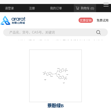
请登录
注册
我的订单
购物车 (0)
优惠促销
免费试用
当前位置:
首页 >
通用生化试剂 >
生物染色剂与化学指示剂 >
萘酚绿B
萘酚绿B