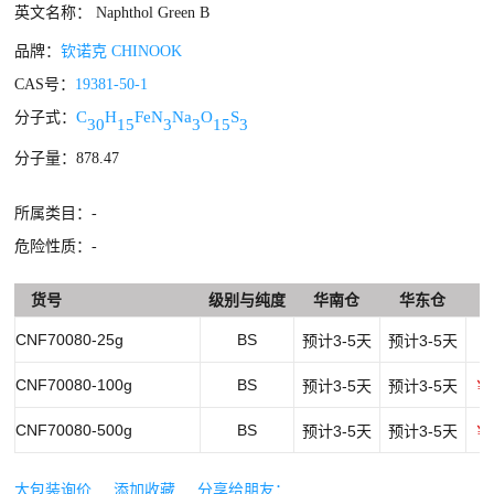
英文名称： Naphthol Green B
品牌：
钦诺克 CHINOOK
CAS号：
19381-50-1
C
H
FeN
Na
O
S
分子式：
30
15
3
3
15
3
分子量：878.47
所属类目：-
危险性质：-
货号
级别与纯度
华南仓
华东仓
CNF70080-25g
BS
预计3-5天
预计3-5天
￥
CNF70080-100g
BS
预计3-5天
预计3-5天
￥1
CNF70080-500g
BS
预计3-5天
预计3-5天
￥6
大包装询价
添加收藏
分享给朋友：