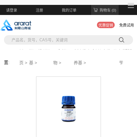
请登录
注册
我的订单
购物车 (0)
优惠促销
免费试用
当前位
首
微生物培养
医学微生
临床标本综合性实验培
头孢氨
置:
页 >
基 >
物 >
养基 >
苄