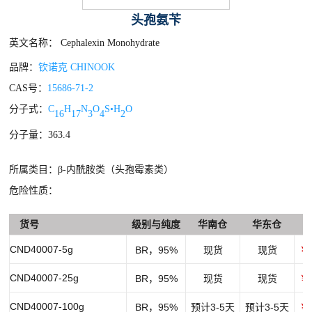
头孢氨苄
英文名称： Cephalexin Monohydrate
品牌：
钦诺克 CHINOOK
CAS号：
15686-71-2
分子式：
C
H
N
O
S•H
O
16
17
3
4
2
分子量：363.4
所属类目：β-内酰胺类（头孢霉素类）
危险性质：
货号
级别与纯度
华南仓
华东仓
CND40007-5g
BR，95%
现货
现货
￥1
CND40007-25g
BR，95%
现货
现货
￥2
CND40007-100g
BR，95%
预计3-5天
预计3-5天
￥8