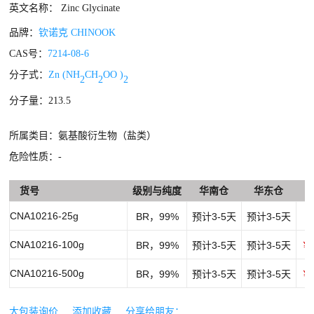
英文名称： Zinc Glycinate
品牌：
钦诺克 CHINOOK
CAS号：
7214-08-6
分子式：
Zn (NH
CH
OO )
2
2
2
分子量：213.5
所属类目：氨基酸衍生物（盐类）
危险性质：-
货号
级别与纯度
华南仓
华东仓
CNA10216-25g
BR，99%
预计3-5天
预计3-5天
￥
CNA10216-100g
BR，99%
预计3-5天
预计3-5天
￥1
CNA10216-500g
BR，99%
预计3-5天
预计3-5天
￥4
大包装询价
添加收藏
分享给朋友：