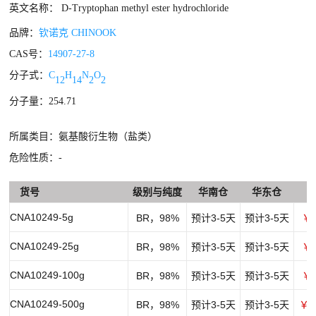
英文名称： D-Tryptophan methyl ester hydrochloride
品牌：
钦诺克 CHINOOK
CAS号：
14907-27-8
分子式：
C
H
N
O
12
14
2
2
分子量：254.71
所属类目：氨基酸衍生物（盐类）
危险性质：-
货号
级别与纯度
华南仓
华东仓
CNA10249-5g
BR，98%
预计3-5天
预计3-5天
￥1
CNA10249-25g
BR，98%
预计3-5天
预计3-5天
￥2
CNA10249-100g
BR，98%
预计3-5天
预计3-5天
￥9
CNA10249-500g
BR，98%
预计3-5天
预计3-5天
￥1