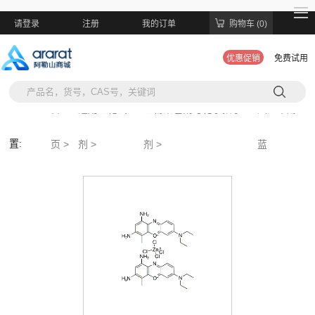
请登录
注册
我的订单
购物车 (0)
优惠促销
免费试用
当前位
首
通用生化试
生物染色剂与化学指示
灿烂甲酚
置:
页 >
剂 >
剂 >
蓝