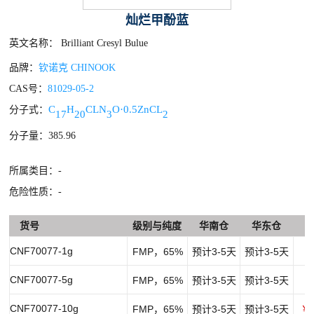
灿烂甲酚蓝
英文名称： Brilliant Cresyl Bulue
品牌：
钦诺克 CHINOOK
CAS号：
81029-05-2
C
H
C
L
N
O·0.5ZnC
L
分子式：
17
20
3
2
分子量：385.96
所属类目：-
危险性质：-
货号
级别与纯度
华南仓
华东仓
CNF70077-1g
FMP，65%
预计3-5天
预计3-5天
￥
CNF70077-5g
FMP，65%
预计3-5天
预计3-5天
￥
CNF70077-10g
FMP，65%
预计3-5天
预计3-5天
￥1