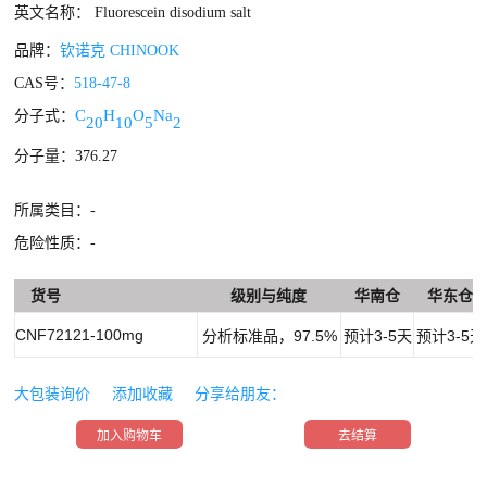
英文名称： Fluorescein disodium salt
品牌：
钦诺克 CHINOOK
CAS号：
518-47-8
C
H
O
Na
分子式：
20
10
5
2
分子量：376.27
所属类目：-
危险性质：-
货号
级别与纯度
华南仓
华东仓
CNF72121-100mg
分析标准品，97.5%
预计3-5天
预计3-5天
大包装询价
添加收藏
分享给朋友：
加入购物车
去结算