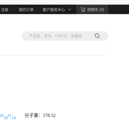
注册
我的订单
客户服务中心
购物车 (0)
分子量：578.52
H
O
7
30
14