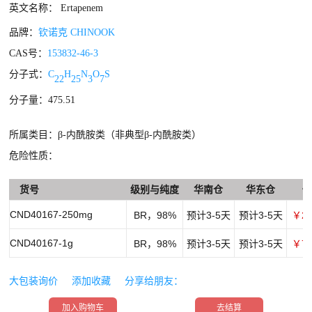
英文名称： Ertapenem
品牌：
钦诺克 CHINOOK
CAS号：
153832-46-3
分子式：
C
H
N
O
S
22
25
3
7
分子量：475.51
所属类目：β-内酰胺类（非典型β-内酰胺类）
危险性质：
货号
级别与纯度
华南仓
华东仓
CND40167-250mg
BR，98%
预计3-5天
预计3-5天
￥20
CND40167-1g
BR，98%
预计3-5天
预计3-5天
￥70
大包装询价
添加收藏
分享给朋友：
加入购物车
去结算