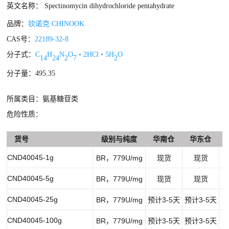
英文名称： Spectinomycin dihydrochloride pentahydrate
品牌：
钦诺克 CHINOOK
CAS号：
22189-32-8
分子式：
C
H
N
O
• 2HCl • 5H
O
14
24
2
7
2
分子量：495.35
所属类目：氨基糖苷类
危险性质：
货号
级别与纯度
华南仓
华东仓
CND40045-1g
BR，779U/mg
现货
现货
CND40045-5g
BR，779U/mg
现货
现货
￥
CND40045-25g
BR，779U/mg
预计3-5天
预计3-5天
￥
CND40045-100g
BR，779U/mg
预计3-5天
预计3-5天
￥