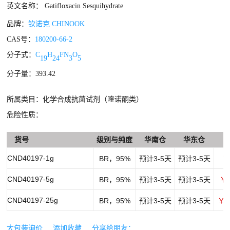
英文名称： Gatifloxacin Sesquihydrate
品牌：
钦诺克 CHINOOK
CAS号：
180200-66-2
分子式：
C
H
FN
O
19
24
3
5
分子量：393.42
所属类目：化学合成抗菌试剂（喹诺酮类）
危险性质：
货号
级别与纯度
华南仓
华东仓
CND40197-1g
BR，95%
预计3-5天
预计3-5天
￥
CND40197-5g
BR，95%
预计3-5天
预计3-5天
￥3
CND40197-25g
BR，95%
预计3-5天
预计3-5天
￥1
大包装询价
添加收藏
分享给朋友：