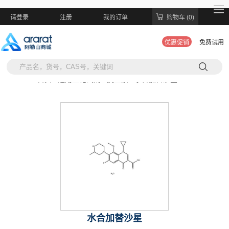
请登录
注册
我的订单
购物车 (0)
优惠促销
免费试用
当前位置:
首页 >
通用生化试剂 >
抗生素 >
水合加替沙星
水合加替沙星