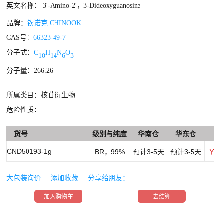
英文名称： 3′-Amino-2′，3-Dideoxyguanosine
品牌：
钦诺克 CHINOOK
CAS号：
66323-49-7
分子式：
C
H
N
O
10
14
6
3
分子量：266.26
所属类目：核苷衍生物
危险性质：
货号
级别与纯度
华南仓
华东仓
CND50193-1g
BR，99%
预计3-5天
预计3-5天
￥1
大包装询价
添加收藏
分享给朋友：
加入购物车
去结算