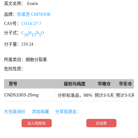
英文名称： Zeatin
品牌：
钦诺克 CHINOOK
CAS号：
13114-27-7
分子式：
C
H
N
O
10
13
5
分子量：219.24
所属类目：细胞分裂素
危险性质：
货号
级别与纯度
华南仓
华东仓
CND51003-25mg
分析标准品，98%
预计3-5天
预计3-5天
大包装询价
添加收藏
分享给朋友：
加入购物车
去结算