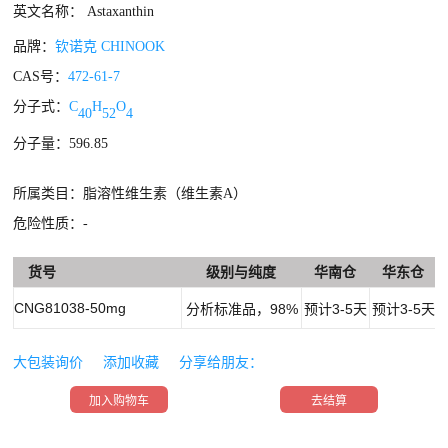
英文名称： Astaxanthin
品牌：
钦诺克 CHINOOK
CAS号：
472-61-7
分子式：
C
H
O
40
52
4
分子量：596.85
所属类目：脂溶性维生素（维生素A）
危险性质：-
货号
级别与纯度
华南仓
华东仓
CNG81038-50mg
分析标准品，98%
预计3-5天
预计3-5天
大包装询价
添加收藏
分享给朋友：
加入购物车
去结算