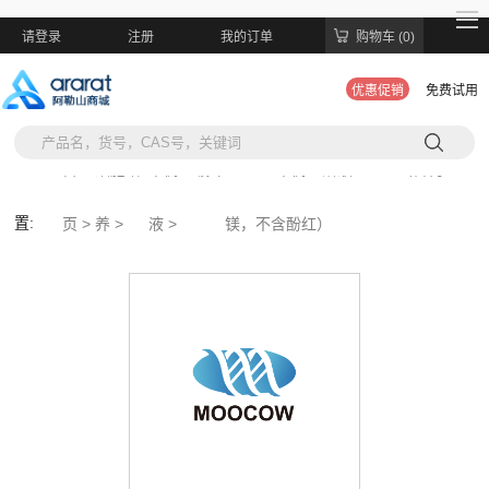
请登录
注册
我的订单
购物车 (0)
优惠促销
免费试用
当前位
首
细胞培
平衡盐缓冲
Hank's 平衡盐溶液 HBSS（含钙、
置:
页 >
养 >
液 >
镁，不含酚红）