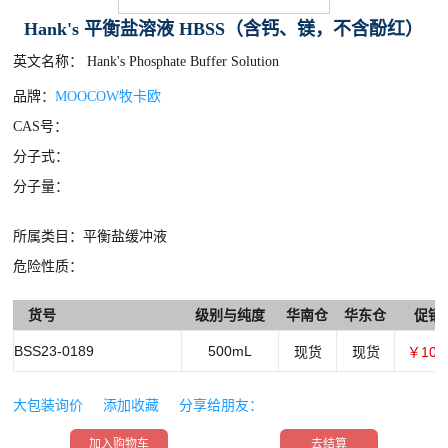
Hank's 平衡盐溶液 HBSS（含钙、镁，不含酚红）
英文名称： Hank's Phosphate Buffer Solution
品牌：
MOOCOW牧卡欧
CAS号：
分子式：
分子量：
所属类目：平衡盐缓冲液
危险性质：
货号
级别与纯度
华南仓
华东仓
促销
BSS23-0189
500mL
现货
现货
￥100
大包装询价
添加收藏
分享给朋友：
加入购物车
去结算