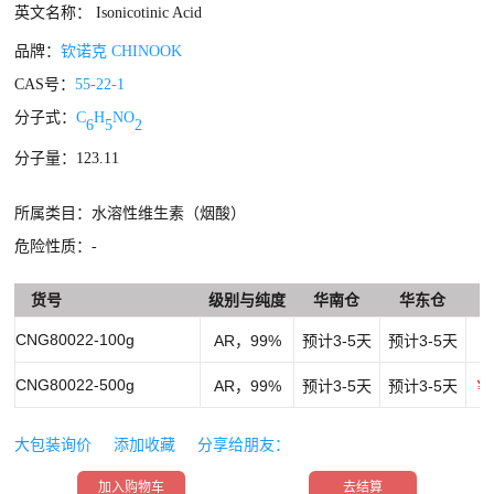
英文名称： Isonicotinic Acid
品牌：
钦诺克 CHINOOK
CAS号：
55-22-1
分子式：
C
H
NO
6
5
2
分子量：123.11
所属类目：水溶性维生素（烟酸）
危险性质：-
货号
级别与纯度
华南仓
华东仓
CNG80022-100g
AR，99%
预计3-5天
预计3-5天
￥
CNG80022-500g
AR，99%
预计3-5天
预计3-5天
￥1
大包装询价
添加收藏
分享给朋友：
加入购物车
去结算