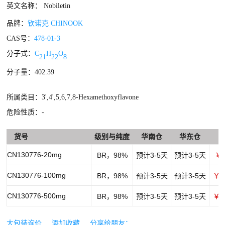
英文名称： Nobiletin
品牌：
钦诺克 CHINOOK
CAS号：
478-01-3
分子式：
C
H
O
21
22
8
分子量：402.39
所属类目：3',4',5,6,7,8-Hexamethoxyflavone
危险性质：-
货号
级别与纯度
华南仓
华东仓
CN130776-20mg
BR，98%
预计3-5天
预计3-5天
￥3
CN130776-100mg
BR，98%
预计3-5天
预计3-5天
￥1
CN130776-500mg
BR，98%
预计3-5天
预计3-5天
￥3
大包装询价
添加收藏
分享给朋友：