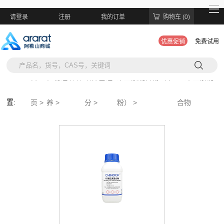
请登录
注册
我的订单
购物车 (0)
优惠促销
免费试用
当前位
首
植物组织培
培养基组
维生素混合物（干
B5维生素混
置:
页 >
养 >
分 >
粉） >
合物