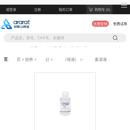
请登录
注册
我的订单
购物车 (0)
优惠促销
免费试用
当前位
首
植物组织
培养基组
维生素混合物
1000×Nitsch维生
置:
页 >
培养 >
分 >
（母液） >
素溶液