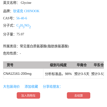
英文名称： Glycine
品牌：
钦诺克 CHINOOK
CAS号：
56-40-6
分子式：
C
H
NO
2
5
2
分子量：75.07
所属类目：常见蛋白质氨基酸(脂肪族氨基酸)
危险性质：-
货号
级别与纯度
华南仓
华东仓
CNA12161-200mg
分析标准品，98%
预计3-5天
预计3-5天
大包装询价
添加收藏
分享给朋友：
加入购物车
去结算