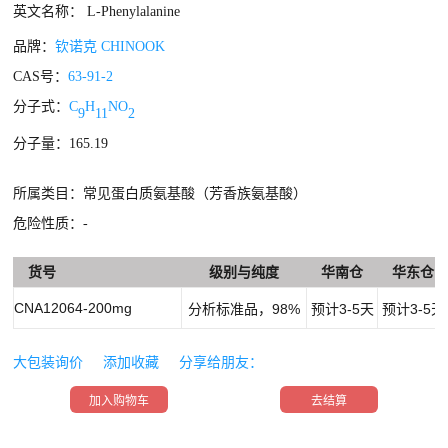
英文名称： L-Phenylalanine
品牌：
钦诺克 CHINOOK
CAS号：
63-91-2
分子式：
C
H
NO
9
11
2
分子量：165.19
所属类目：常见蛋白质氨基酸（芳香族氨基酸）
危险性质：-
货号
级别与纯度
华南仓
华东仓
CNA12064-200mg
分析标准品，98%
预计3-5天
预计3-5天
大包装询价
添加收藏
分享给朋友：
加入购物车
去结算