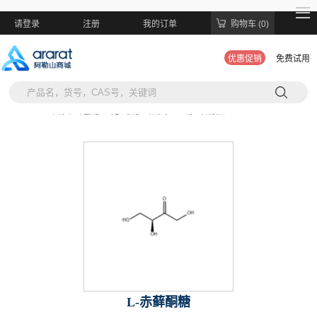
请登录
注册
我的订单
购物车 (0)
优惠促销
免费试用
当前位置:
首页 >
通用生化试剂 >
糖类 >
L-赤藓酮糖
L-赤藓酮糖