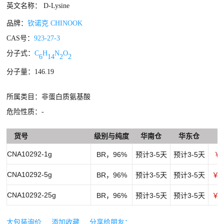
英文名称： D-Lysine
品牌：
钦诺克 CHINOOK
CAS号：
923-27-3
分子式：
C
H
N
O
6
14
2
2
分子量：146.19
所属类目：非蛋白质氨基酸
危险性质：-
货号
级别与纯度
华南仓
华东仓
CNA10292-1g
BR，96%
预计3-5天
预计3-5天
￥6
CNA10292-5g
BR，96%
预计3-5天
预计3-5天
￥1
CNA10292-25g
BR，96%
预计3-5天
预计3-5天
￥4
大包装询价
添加收藏
分享给朋友：