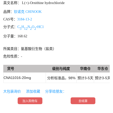
英文名称： L(+)-Ornithine hydrochloride
品牌：
钦诺克 CHINOOK
CAS号：
3184-13-2
分子式：
C
H
N
O
•HC1
5
12
2
2
分子量：168.62
所属类目：氨基酸衍生物（盐类）
危险性质：-
货号
级别与纯度
华南仓
华东仓
CNA11016-20mg
分析标准品，98%
预计3-5天
预计3-5天
大包装询价
添加收藏
分享给朋友：
加入购物车
去结算