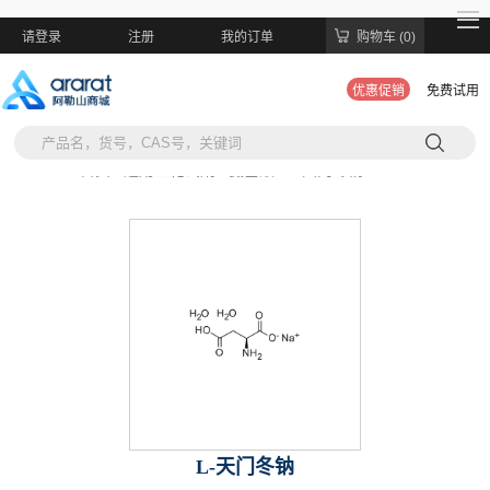
请登录
注册
我的订单
购物车 (0)
优惠促销
免费试用
当前位置:
首页 >
通用生化试剂 >
氨基酸 >
L-天门冬钠
L-天门冬钠