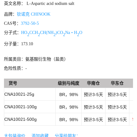
英文名称： L-Aspartic acid sodium salt
品牌：
钦诺克 CHINOOK
CAS号：
3792-50-5
分子式：
HO
CCH
CH(NH
)CO
Na • H
O
2
2
2
2
2
分子量：173.10
所属类目：氨基酸衍生物（盐类）
危险性质：-
货号
级别与纯度
华南仓
华东仓
CNA10021-25g
BR，98%
预计3-5天
预计3-5天
￥
CNA10021-100g
BR，98%
预计3-5天
预计3-5天
￥
CNA10021-500g
BR，98%
预计3-5天
预计3-5天
￥1
大包装询价
添加收藏
分享给朋友：