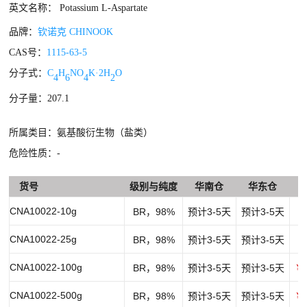
英文名称： Potassium L-Aspartate
品牌：
钦诺克 CHINOOK
CAS号：
1115-63-5
分子式：
C
H
NO
K·2H
O
4
6
4
2
分子量：207.1
所属类目：氨基酸衍生物（盐类）
危险性质：-
货号
级别与纯度
华南仓
华东仓
CNA10022-10g
BR，98%
预计3-5天
预计3-5天
￥
CNA10022-25g
BR，98%
预计3-5天
预计3-5天
￥
CNA10022-100g
BR，98%
预计3-5天
预计3-5天
￥1
CNA10022-500g
BR，98%
预计3-5天
预计3-5天
￥5